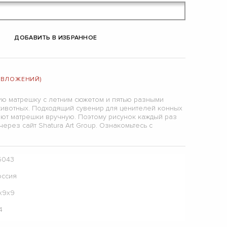
ДОБАВИТЬ В ИЗБРАННОЕ
 (ВЛОЖЕНИЙ)
ю матрешку с летним сюжетом и пятью разными
ивотных. Подходящий сувенир для ценителей конных
ают матрешки вручную. Поэтому рисунок каждый раз
ерез сайт Shatura Art Group. Ознакомьтесь с
5043
оссия
7х9х9
4