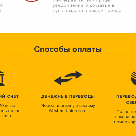
или через ТК, вам придет
ой
уведомление о доставке в
К
пункт выдачи в вашем городе.
Способы оплаты
ИЙ СЧЕТ
ДЕНЕЖНЫЕ ПЕРЕВОДЫ
ПЕРЕВО
СБЕ
10 кг на
Через платежную систему
ень после
Western Union и т.п.
После по
аказа.
заказа ва
номер кар