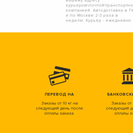
вашему адресу
курьером\почтой\транспортн
компанией. Автодоставка в Т
и по Москве 2-3 раза в
неделю. Курьер - ежедневно.
ПЕРЕВОД НА
БАНКОВСК
Заказы от 10 кг на
Заказы от 
следующий день после
следующий д
оплаты заказа.
оплаты з