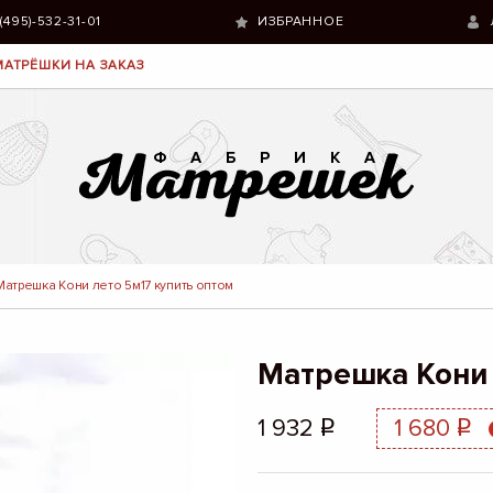
 (495)-532-31-01
ИЗБРАННОЕ
МАТРЁШКИ НА ЗАКАЗ
Матрешка Кони лето 5м17 купить оптом
Матрешка Кони 
1 932
1 680
q
q