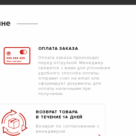
ине
ОПЛАТА ЗАКАЗА
Оплата заказа происходит
перед отгрузкой. Менеджер
свяжется с вами для уточнения
удобного способа оплаты,
отправит счет на email или
сформирует документы для
оплаты наличными при
получении.
ВОЗВРАТ ТОВАРА
В ТЕЧЕНИЕ 14 ДНЕЙ
Возврат по согласованию с
менеджером