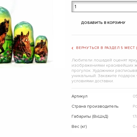
ДОБАВИТЬ В КОРЗИНУ
ВЕРНУТЬСЯ В РАЗДЕЛ 5 МЕСТ
Любители лошадей оценят ярку
изображениями красивейших ж
прогулок. Художники расписыв
уникальный. Закажите подарок ч
условиями доставки.
Артикул
0
Страна производитель
Р
Габариты (ВхШхД)
1
Вес (кг)
0.