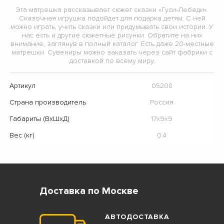
Эта матрешка рассказывает сюжет сказки «Гуси-Лебеди».
Сказочная игрушка подойдет для подарка детям. С ней
можно играть, учить сказки или придумывать свои истории. У
нас есть и другие сюжетные рисунки. Обратите на них
внимание, заглянув в полный каталог. Есть даже 20-местные
матрешки. Сувениры можно заказать через сайт фабрики с
доставкой по всему миру.
Артикул
05208
Страна производитель
Россия
Габариты (ВхШхД)
17х9х9
Вес (кг)
0.4
Доставка по Москве
АВТОДОСТАВКА