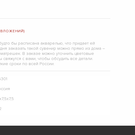
 (ВЛОЖЕНИЙ)
будто бы расписана акварелью, что придает ей
дня заказать такой сувенир можно прямо из дома –
 матрешек. В заказе можно уточнить цветовые
свяжутся с вами, чтобы обсудить все детали.
кие сроки по всей России.
5301
оссия
х7,5х7,5
2