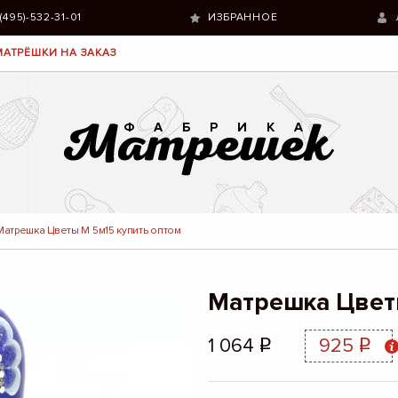
 (495)-532-31-01
ИЗБРАННОЕ
МАТРЁШКИ НА ЗАКАЗ
Матрешка Цветы М 5м15 купить оптом
Матрешка Цвет
1 064
925
q
q