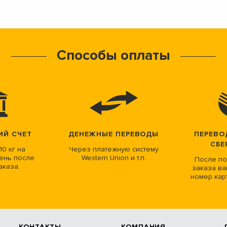
Способы оплаты
ИЙ СЧЕТ
ДЕНЕЖНЫЕ ПЕРЕВОДЫ
ПЕРЕВО
СБЕ
10 кг на
Через платежную систему
ень после
Western Union и т.п.
После по
аказа.
заказа ва
номер кар
КОНТАКТЫ
КОМПАНИЯ