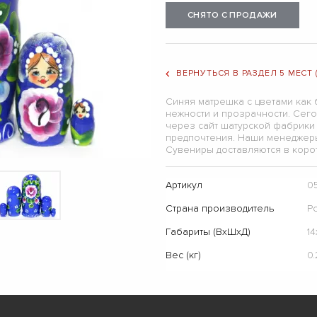
СНЯТО С ПРОДАЖИ
ВЕРНУТЬСЯ В РАЗДЕЛ 5 МЕСТ
Синяя матрешка с цветами как 
нежности и прозрачности. Сего
через сайт шатурской фабрики
предпочтения. Наши менеджеры 
Сувениры доставляются в корот
Артикул
0
Страна производитель
Р
Габариты (ВхШхД)
14
Вес (кг)
0.