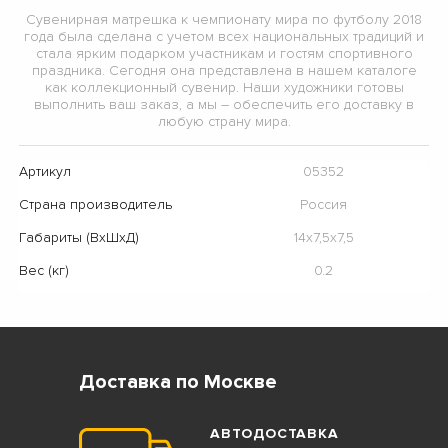
Сувенирная матрешка к чемпионату мира по футболу 2018
года была сделана с учетом всех национальных традиций и
стала ярким подарком участникам и гостям спортивного
праздника. Сегодня она представлена в нашем каталоге
как коллекционный сувенир. Наши художники готовы
выполнить ваш заказ, а мы – обеспечить его доставку в
любую страну мира.
Артикул
05352
Страна производитель
Россия
Габариты (ВхШхД)
14х7,5х7,5
Вес (кг)
0.2
Доставка по Москве
АВТОДОСТАВКА