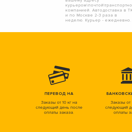
вашему адресу
курьером\почтой\транспортн
компанией. Автодоставка в Т
и по Москве 2-3 раза в
неделю. Курьер - ежедневно.
ПЕРЕВОД НА
БАНКОВСК
Заказы от 10 кг на
Заказы от 
следующий день после
следующий д
оплаты заказа.
оплаты з