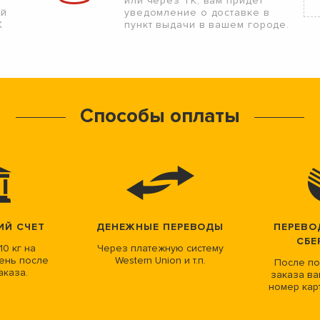
или через ТК, вам придет
ой
уведомление о доставке в
К
пункт выдачи в вашем городе.
Способы оплаты
ИЙ СЧЕТ
ДЕНЕЖНЫЕ ПЕРЕВОДЫ
ПЕРЕВО
СБЕ
10 кг на
Через платежную систему
ень после
Western Union и т.п.
После по
аказа.
заказа ва
номер кар