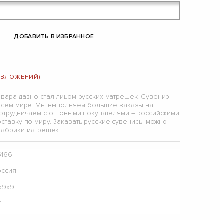
ДОБАВИТЬ В ИЗБРАННОЕ
 (ВЛОЖЕНИЙ)
вара давно стал лицом русских матрешек. Сувенир
всем мире. Мы выполняем большие заказы на
сотрудничаем с оптовыми покупателями – российскими
ставку по миру. Заказать русские сувениры можно
фабрики матрешек.
5166
оссия
7х9х9
4