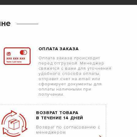
ине
ОПЛАТА ЗАКАЗА
Оплата заказа происходит
перед отгрузкой. Менеджер
свяжется с вами для уточнения
удобного способа оплаты,
отправит счет на email или
сформирует документы для
оплаты наличными при
получении.
ВОЗВРАТ ТОВАРА
В ТЕЧЕНИЕ 14 ДНЕЙ
Возврат по согласованию с
менеджером