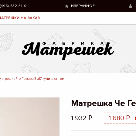
 (495)-532-31-01
ИЗБРАННОЕ
МАТРЁШКИ НА ЗАКАЗ
Матрешка Че Гевара 5м17 купить оптом
Матрешка Че Ге
1 932
1 680
q
q