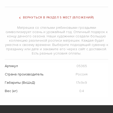
ВЕРНУТЬСЯ В РАЗДЕЛ 5 МЕСТ (ВЛОЖЕНИЙ)
Матрешка со спелыми рябиновыми гроздьями
символизирует осень и урожайный год. Отличный подарок к
концу дачного сезона. Наши художники создали большую
коллекцию различной росписи матрешек. Каждая будет
уместна к своему времени. Выберите подходящий сувенир к
празднику или дате и закажите его через сайт с доставкой.
Есть разные условия оплаты.
Артикул
05365
Страна производитель
Россия
Габариты (ВхШхД)
17х9х9
Вес (кг)
0.4