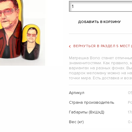
ДОБАВИТЬ В КОРЗИНУ
ВЕРНУТЬСЯ В РАЗДЕЛ 5 МЕСТ
Матрешка Bono станет отличны
знаменитостями. Как правило,
вариантах на разных фонах. В
подарок меломану можно на н
точки мира. Есть доставка и во
Артикул
0
Страна производитель
Р
Габариты (ВхШхД)
1
Вес (кг)
0.