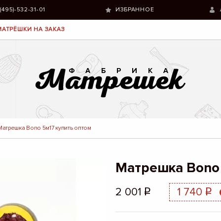
 (495)-532-31-01
ИЗБРАННОЕ
МАТРЁШКИ НА ЗАКАЗ
Матрешка Bono 5м17 купить оптом
Матрешка Bono
2 001
1 740
q
q