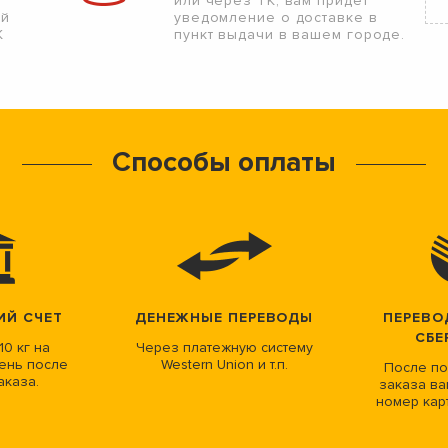
или через ТК, вам придет
ой
уведомление о доставке в
К
пункт выдачи в вашем городе.
Способы оплаты
ИЙ СЧЕТ
ДЕНЕЖНЫЕ ПЕРЕВОДЫ
ПЕРЕВО
СБЕ
10 кг на
Через платежную систему
ень после
Western Union и т.п.
После по
аказа.
заказа ва
номер кар