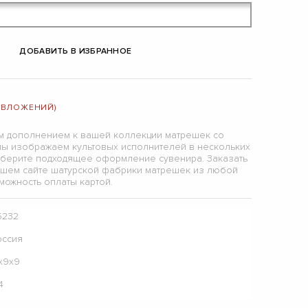
ДОБАВИТЬ В ИЗБРАННОЕ
 (ВЛОЖЕНИЙ)
м дополнением к вашей коллекции матрешек со
 мы изображаем культовых исполнителей в нескольких
ыберите подходящее оформление сувенира. Заказать
ашем сайте шатурской фабрики матрешек из любой
зможность оплаты картой.
5232
оссия
7х9х9
4