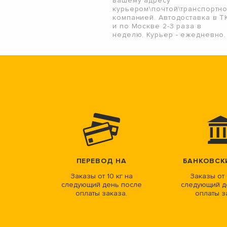
вашему адресу
курьером\почтой\транспортн
компанией. Автодоставка в Т
и по Москве 2-3 раза в
неделю. Курьер - ежедневно.
ПЕРЕВОД НА
БАНКОВСК
Заказы от 10 кг на
Заказы от 
следующий день после
следующий д
оплаты заказа.
оплаты з