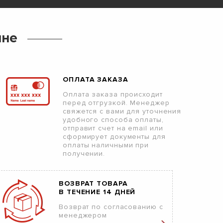
ине
ОПЛАТА ЗАКАЗА
Оплата заказа происходит
перед отгрузкой. Менеджер
свяжется с вами для уточнения
удобного способа оплаты,
отправит счет на email или
сформирует документы для
оплаты наличными при
получении.
ВОЗВРАТ ТОВАРА
В ТЕЧЕНИЕ 14 ДНЕЙ
Возврат по согласованию с
менеджером