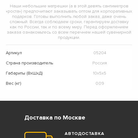
Наши небольшие матрешки (а в этой девять сантиметров
«роста») предпочитают заказывать оптом для корпоративных
подарков. Готовы выполнить любой заказ, даже очень
сложный. Всегда соблюдаем сроки, гарантируем доставку
как по России, так и по всему миру. Перед оформлением
заказа ознакомьтесь со всем перечнем нашей сувенирной
продукции.
Артикул
05204
Страна производитель
Россия
Габариты (ВхШхД)
10х5х5
Вес (кг)
0.09
Доставка по Москве
АВТОДОСТАВКА