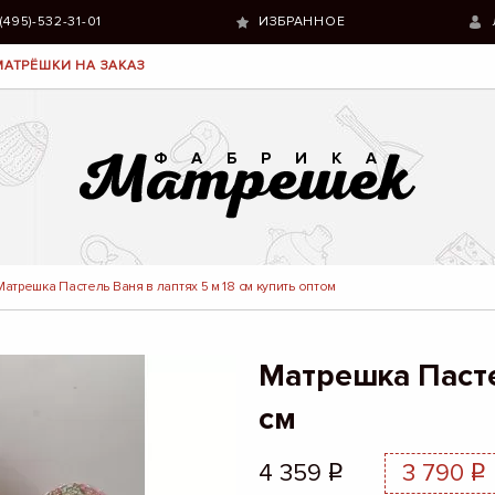
 (495)-532-31-01
ИЗБРАННОЕ
МАТРЁШКИ НА ЗАКАЗ
Матрешка Пастель Ваня в лаптях 5 м 18 см купить оптом
Матрешка Пасте
см
4 359
3 790
q
q