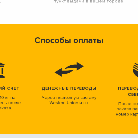
К
пункт выдачи в вашем городе.
Способы оплаты
ИЙ СЧЕТ
ДЕНЕЖНЫЕ ПЕРЕВОДЫ
ПЕРЕВО
СБЕ
10 кг на
Через платежную систему
ень после
Western Union и т.п.
После по
аказа.
заказа ва
номер кар