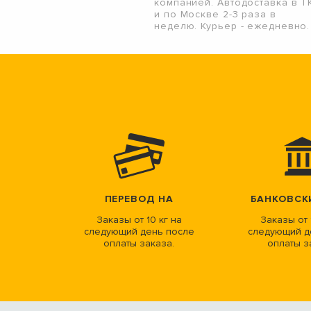
компанией. Автодоставка в Т
и по Москве 2-3 раза в
неделю. Курьер - ежедневно.
ПЕРЕВОД НА
БАНКОВСК
Заказы от 10 кг на
Заказы от 
следующий день после
следующий д
оплаты заказа.
оплаты з