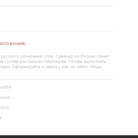
 (ВЛОЖЕНИЙ)
 русского сочетания слов. Сувенир из России станет
м гостям или бизнес-партнерам. Готовы выполнить
ниры. Сформируйте и заказ у нас на сайте. Наши
5495Р
оссия
7х9х9
4