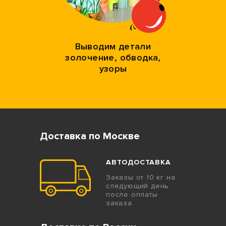
Выводим детали
золочение, обводка,
узоры
Доставка по Москве
АВТОДОСТАВКА
Заказы от 10 кг на
следующий день
после оплаты
заказа.