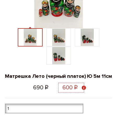
Матрешка Лето (черный платок) Ю 5м 11см
690
600
q
q