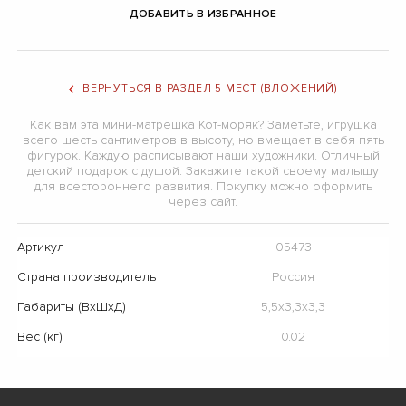
ДОБАВИТЬ В ИЗБРАННОЕ
ВЕРНУТЬСЯ В РАЗДЕЛ 5 МЕСТ (ВЛОЖЕНИЙ)
Как вам эта мини-матрешка Кот-моряк? Заметьте, игрушка
всего шесть сантиметров в высоту, но вмещает в себя пять
фигурок. Каждую расписывают наши художники. Отличный
детский подарок с душой. Закажите такой своему малышу
для всестороннего развития. Покупку можно оформить
через сайт.
Артикул
05473
Страна производитель
Россия
Габариты (ВхШхД)
5,5х3,3х3,3
Вес (кг)
0.02