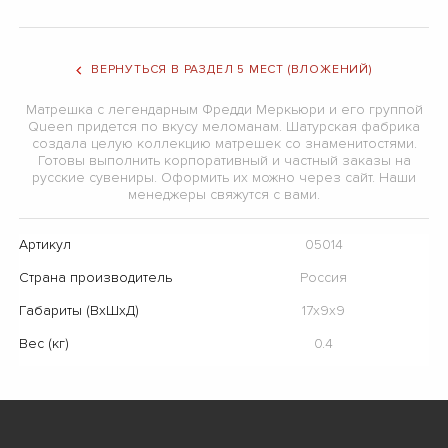
ВЕРНУТЬСЯ В РАЗДЕЛ 5 МЕСТ (ВЛОЖЕНИЙ)
Матрешка с легендарным Фредди Меркьюри и его группой
Queen придется по вкусу меломанам. Шатурская фабрика
создала целую коллекцию матрешек со знаменитостями.
Готовы выполнить корпоративный и частный заказы на
русские сувениры. Оформить их можно через сайт. Наши
менеджеры свяжутся с вами.
Артикул
05014
Страна производитель
Россия
Габариты (ВхШхД)
17х9х9
Вес (кг)
0.4