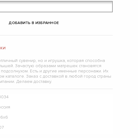
ДОБАВИТЬ В ИЗБРАННОЕ
ШКИ
отличный сувенир, но и игрушка, которая способна
лышей. Зачастую образами матрешек становятся
 подсолнухом. Есть и другие именные персонажи. Их
м каталоге. Заказ с доставкой в любой город страны
пании. Делаем доставку.
3034
оссия
х6х6
07