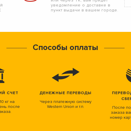
или через ТК, вам придет
ой
уведомление о доставке в
К
пункт выдачи в вашем городе.
Способы оплаты
ИЙ СЧЕТ
ДЕНЕЖНЫЕ ПЕРЕВОДЫ
ПЕРЕВО
СБЕ
10 кг на
Через платежную систему
ень после
Western Union и т.п.
После по
аказа.
заказа ва
номер кар