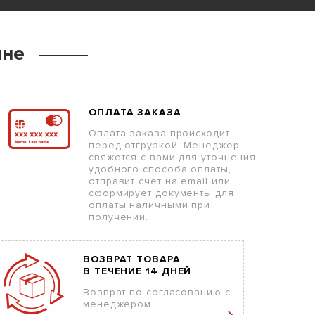
ине
ОПЛАТА ЗАКАЗА
Оплата заказа происходит
перед отгрузкой. Менеджер
свяжется с вами для уточнения
удобного способа оплаты,
отправит счет на email или
сформирует документы для
оплаты наличными при
получении.
ВОЗВРАТ ТОВАРА
В ТЕЧЕНИЕ 14 ДНЕЙ
Возврат по согласованию с
менеджером