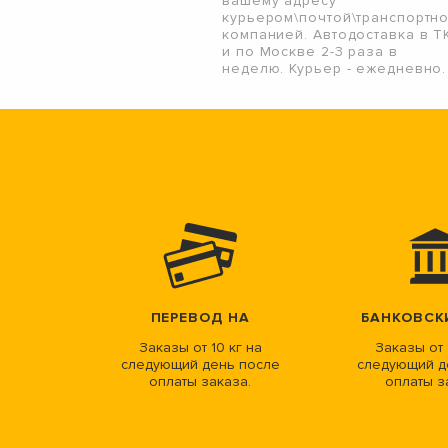
вашему адресу
курьером\почтой\транспортн
компанией. Автодоставка в Т
и по Москве 2-3 раза в
неделю. Курьер - ежедневно.
ПЕРЕВОД НА
БАНКОВСК
Заказы от 10 кг на
Заказы от 
следующий день после
следующий д
оплаты заказа.
оплаты з