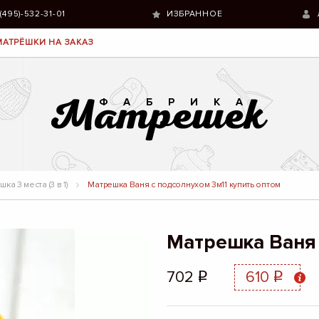
 (495)-532-31-01
ИЗБРАННОЕ
МАТРЁШКИ НА ЗАКАЗ
ка 3 места (3 в 1)
Матрешка Ваня с подсолнухом 3м11 купить оптом
Матрешка Ваня 
702
610
q
q