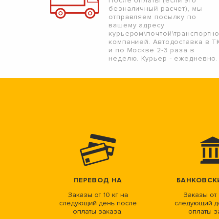
После оплаты (если это
безналичный расчет), мы
отправляем посылку по
вашему адресу
курьером\почтой\транспортн
компанией. Автодоставка в Т
и по Москве 2-3 раза в
неделю. Курьер - ежедневно.
ПЕРЕВОД НА
БАНКОВСК
Заказы от 10 кг на
Заказы от 
следующий день после
следующий д
оплаты заказа.
оплаты з