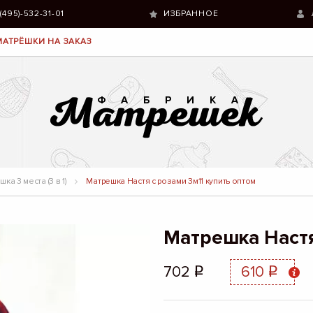
 (495)-532-31-01
ИЗБРАННОЕ
МАТРЁШКИ НА ЗАКАЗ
ка 3 места (3 в 1)
Матрешка Настя с розами 3м11 купить оптом
Матрешка Настя
702
610
q
q