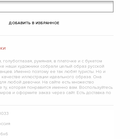
ДОБАВИТЬ В ИЗБРАННОЕ
ШКИ
, голубоглазая, румяная, в платочке и с букетом
шке наши художники собрали целый образ русской
нцев. Именно поэтому ее так любят туристы. Но и
в качестве иллюстрации идеального образа. Она
для любой девочки. На сайте есть множество
 ту, которая понравится именно вам. Воспользуйтесь
иров и оформите заказ через сайт. Есть доставка по
3033
оссия
х6х6