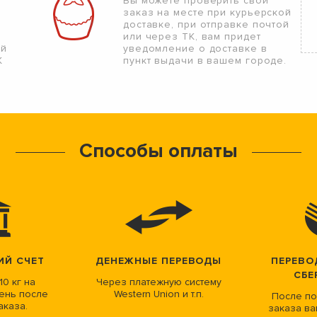
Вы можете проверить свой
заказ на месте при курьерской
доставке, при отправке почтой
или через ТК, вам придет
ой
уведомление о доставке в
К
пункт выдачи в вашем городе.
Способы оплаты
ИЙ СЧЕТ
ДЕНЕЖНЫЕ ПЕРЕВОДЫ
ПЕРЕВО
СБЕ
10 кг на
Через платежную систему
ень после
Western Union и т.п.
После по
аказа.
заказа ва