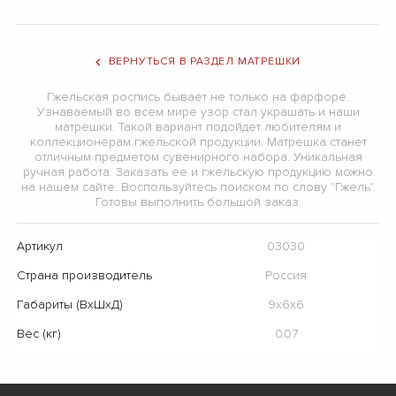
ВЕРНУТЬСЯ В РАЗДЕЛ МАТРЕШКИ
Гжельская роспись бывает не только на фарфоре.
Узнаваемый во всем мире узор стал украшать и наши
матрешки. Такой вариант подойдет любителям и
коллекционерам гжельской продукции. Матрешка станет
отличным предметом сувенирного набора. Уникальная
ручная работа. Заказать ее и гжельскую продукцию можно
на нашем сайте. Воспользуйтесь поиском по слову "Гжель".
Готовы выполнить большой заказ.
Артикул
03030
Страна производитель
Россия
Габариты (ВхШхД)
9х6х6
Вес (кг)
0.07