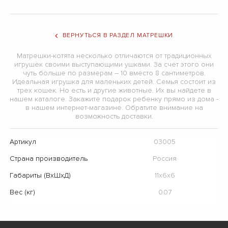
ВЕРНУТЬСЯ В РАЗДЕЛ МАТРЕШКИ
Матрешки-котята несколько отличаются от традиционных
игрушек своими выступающими ушками. За счет этого они
чуть больше по размерам – 10 вместо 8 сантиметров.
Идеальная игрушка для маленьких детей. Семья состоит из
трех кошек. Но есть и другие животные. Их вы найдете в
нашем каталоге. Закажите подарок ребенку прямо из дома -
в нашем интернет-магазине. Обратите внимание на
возможность доставки.
Артикул
03005
Страна производитель
Россия
Габариты (ВхШхД)
11х6х6
Вес (кг)
0.07