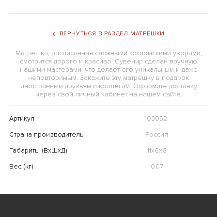
ВЕРНУТЬСЯ В РАЗДЕЛ МАТРЕШКИ
Матрешка, расписанная сложными хохломскими узорами,
смотрится дорого и красиво. Сувенир сделан вручную
нашими мастерами, что делает его уникальным и даже
неповторимым. Закажите эту матрешку в подарок
иностранным друзьям и коллегам. Оформите доставку
через свой личный кабинет на нашем сайте.
Артикул
03052
Страна производитель
Россия
Габариты (ВхШхД)
11х6х6
Вес (кг)
0.07