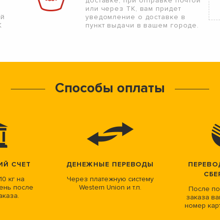
доставке, при отправке почтой
или через ТК, вам придет
ой
уведомление о доставке в
К
пункт выдачи в вашем городе.
Способы оплаты
ИЙ СЧЕТ
ДЕНЕЖНЫЕ ПЕРЕВОДЫ
ПЕРЕВО
СБЕ
10 кг на
Через платежную систему
ень после
Western Union и т.п.
После по
аказа.
заказа ва
номер кар