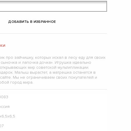
ДОБАВИТЬ В ИЗБРАННОЕ
ШКИ
ик про зайчишку, которых искал в лесу еду для своих
е сыночка и лапочка дочка». Игрушка идеально
 открывающих мир советской мультипликации.
дарок. Малыш вырастет, а матрешка останется в
 сайте. Мы не ограничиваем своих покупателей и
юбой город мира.
3083
оссия
х6,5х6,5
07