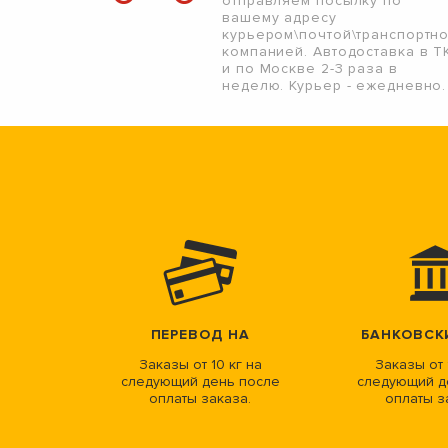
отправляем посылку по
вашему адресу
курьером\почтой\транспортн
компанией. Автодоставка в Т
и по Москве 2-3 раза в
неделю. Курьер - ежедневно.
ПЕРЕВОД НА
БАНКОВСК
Заказы от 10 кг на
Заказы от 
следующий день после
следующий д
оплаты заказа.
оплаты з