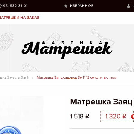
 (495)-532-31-01
ИЗБРАННОЕ
МАТРЁШКИ НА ЗАКАЗ
ка 3 места (3 в 1)
Матрешка Заяц садовод 3м 11-12 см купить оптом
Матрешка Заяц 
1 518
1 320
q
q