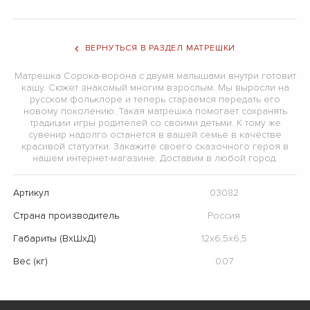
ВЕРНУТЬСЯ В РАЗДЕЛ МАТРЕШКИ
Матрешка Сорока-ворона с двумя малышами внутри готовит
кашу. Сюжет знакомый многим взрослым. Мы выросли на
русском фольклоре и теперь стараемся передать его
новому поколению. Такая матрешка помогает сохранять
традиции игры родителей со своими детьми. К тому же
сувенир надолго останется в вашей семье в качестве
красивой статуэтки. Закажите своего сказочного героя в
нашем интернет-магазине. Доставим в любой город.
Артикул
03082
Страна производитель
Россия
Габариты (ВхШхД)
12х6,5х6,5
Вес (кг)
0.07