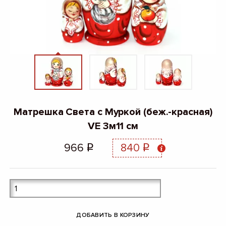
Матрешка Света с Муркой (беж.-красная)
VE 3м11 см
966
840
q
q
ДОБАВИТЬ В КОРЗИНУ