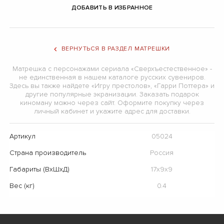
ДОБАВИТЬ В ИЗБРАННОЕ
ВЕРНУТЬСЯ В РАЗДЕЛ МАТРЕШКИ
Матрешка с персонажами сериала «Сверхъестественное» -
не единственная в нашем каталоге русских сувениров.
Здесь вы также найдете «Игру престолов», «Гарри Поттера» и
другие популярные экранизации. Заказать подарок
киноману можно через сайт. Оформите покупку через
личный кабинет и укажите адрес для доставки.
Артикул
05024
Страна производитель
Россия
Габариты (ВхШхД)
17х9х9
Вес (кг)
0.4