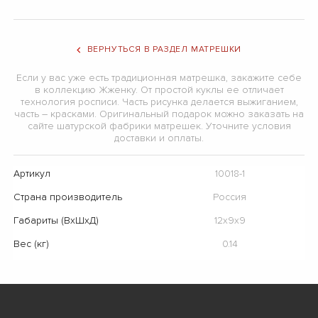
ВЕРНУТЬСЯ В РАЗДЕЛ МАТРЕШКИ
Если у вас уже есть традиционная матрешка, закажите себе
в коллекцию Жженку. От простой куклы ее отличает
технология росписи. Часть рисунка делается выжиганием,
часть – красками. Оригинальный подарок можно заказать на
сайте шатурской фабрики матрешек. Уточните условия
доставки и оплаты.
Артикул
10018-1
Страна производитель
Россия
Габариты (ВхШхД)
12х9х9
Вес (кг)
0.14