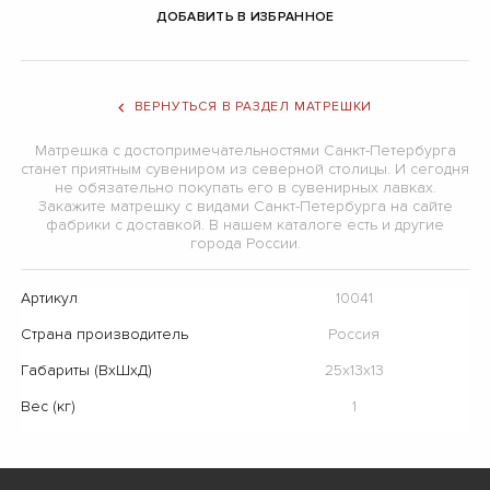
ДОБАВИТЬ В ИЗБРАННОЕ
ВЕРНУТЬСЯ В РАЗДЕЛ МАТРЕШКИ
Матрешка с достопримечательностями Санкт-Петербурга
станет приятным сувениром из северной столицы. И сегодня
не обязательно покупать его в сувенирных лавках.
Закажите матрешку с видами Санкт-Петербурга на сайте
фабрики с доставкой. В нашем каталоге есть и другие
города России.
Артикул
10041
Страна производитель
Россия
Габариты (ВхШхД)
25х13х13
Вес (кг)
1