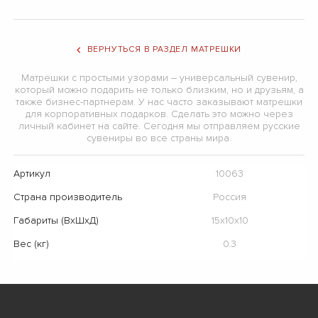
ВЕРНУТЬСЯ В РАЗДЕЛ МАТРЕШКИ
Матрешки с простыми узорами – универсальный сувенир,
который можно подарить не только близким, но и друзьям, а
также бизнес-партнерам. У нас часто заказывают матрешки
для корпоративных подарков. Сделать это можно через
личный кабинет на сайте. Сегодня мы отправляем русские
сувениры во все страны мира.
Артикул
10063
Страна производитель
Россия
Габариты (ВхШхД)
15х10х10
Вес (кг)
0.3