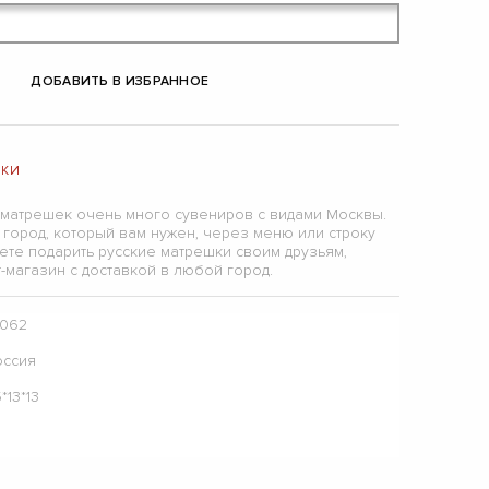
ДОБАВИТЬ В ИЗБРАННОЕ
ШКИ
 матрешек очень много сувениров с видами Москвы.
е город, который вам нужен, через меню или строку
жете подарить русские матрешки своим друзьям,
-магазин с доставкой в любой город.
0062
оссия
*13*13
2