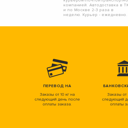
курьером\почтой\транспортн
компанией. Автодоставка в Т
и по Москве 2-3 раза в
неделю. Курьер - ежедневно.
ПЕРЕВОД НА
БАНКОВСК
Заказы от 10 кг на
Заказы от 
следующий день после
следующий д
оплаты заказа.
оплаты з