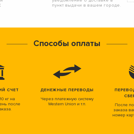
ой
уведомление о доставке в
К
пункт выдачи в вашем городе.
Способы оплаты
ИЙ СЧЕТ
ДЕНЕЖНЫЕ ПЕРЕВОДЫ
ПЕРЕВО
СБЕ
10 кг на
Через платежную систему
ень после
Western Union и т.п.
После по
аказа.
заказа ва
номер кар