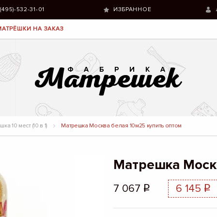
 (495)-532-31-01
ИЗБРАННОЕ
МАТРЁШКИ НА ЗАКАЗ
ка 10 мест (10 в 1)
Матрешка Москва белая 10м25 купить оптом
Матрешка Моск
7 067
6 145
q
q