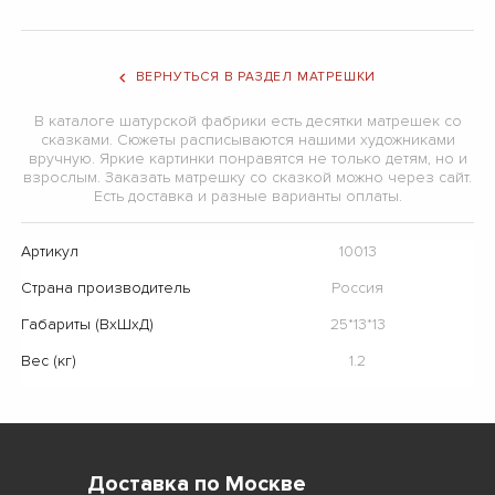
ВЕРНУТЬСЯ В РАЗДЕЛ МАТРЕШКИ
В каталоге шатурской фабрики есть десятки матрешек со
сказками. Сюжеты расписываются нашими художниками
вручную. Яркие картинки понравятся не только детям, но и
взрослым. Заказать матрешку со сказкой можно через сайт.
Есть доставка и разные варианты оплаты.
Артикул
10013
Страна производитель
Россия
Габариты (ВхШхД)
25*13*13
Вес (кг)
1.2
Доставка по Москве