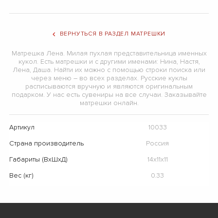
ВЕРНУТЬСЯ В РАЗДЕЛ МАТРЕШКИ
Матрешка Лена. Милая пухлая представительница именных
кукол. Есть матрешки и с другими именами: Нина, Настя,
Лена, Даша. Найти их можно с помощью строки поиска или
через меню – во всех разделах. Русские куклы
расписываются вручную и являются оригинальным
подарком. У нас есть сувениры на все случаи. Заказывайте
матрешки онлайн.
Артикул
10033
Страна производитель
Россия
Габариты (ВхШхД)
14х11х11
Вес (кг)
0.33