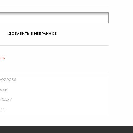
ДОБАВИТЬ В ИЗБРАННОЕ
ИРЫ
м020038
оссия
х0,3х7
016