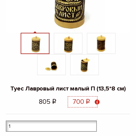
Туес Лавровый лист малый П (13,5*8 см)
805
700
q
q