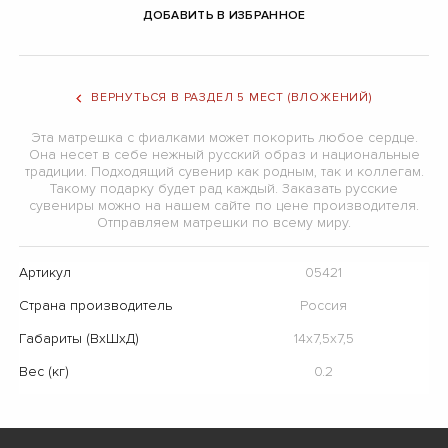
ДОБАВИТЬ В ИЗБРАННОЕ
ВЕРНУТЬСЯ В РАЗДЕЛ 5 МЕСТ (ВЛОЖЕНИЙ)
Эта матрешка с фиалками может покорить любое сердце.
Она несет в себе нежный русский образ и национальные
традиции. Подходящий сувенир как родным, так и коллегам.
Такому подарку будет рад каждый. Заказать русские
сувениры можно на нашем сайте по цене производителя.
Отправляем матрешки по всему миру.
Артикул
05421
Страна производитель
Россия
Габариты (ВхШхД)
14х7,5х7,5
Вес (кг)
0.2