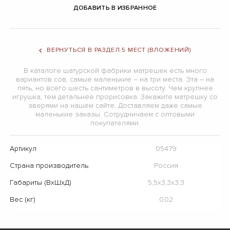
ДОБАВИТЬ В ИЗБРАННОЕ
ВЕРНУТЬСЯ В РАЗДЕЛ 5 МЕСТ (ВЛОЖЕНИЙ)
В каталоге шатурской фабрики матрешек есть много
вариантов сов, самые маленькие – на три места. Эта – на
пять, но всего шесть сантиметров в высоту. Чем крупнее
игрушка, тем детальнее прорисовка. Закажите матрешку со
зверями на нашем сайте. Доставляем даже самые
маленькие заказы. Сотрудничаем с оптовыми
покупателями.
Артикул
05479
Страна производитель
Россия
Габариты (ВхШхД)
5,5х3,3х3,3
Вес (кг)
0.02